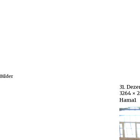
Bilder
31. Dez
3264 × 
Hama1